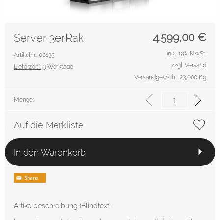
4.599,00
€
Server 3erRak
inkl. 19% MwSt.
Artikelnr.: 00135
zzgl. Versand
Lieferzeit*:
3 Werktage
Versandgewicht: 23,000 Kg
Menge:
Auf die Merkliste
In den Warenkorb
Artikelbeschreibung (Blindtext)