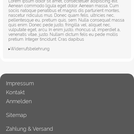
Lorem ipsum dolor sit amet, consectetuer adipiscing elit.
Aenean commodo ligula eget dolor. Aenean massa. Cum
sociis natoque penatibus et magnis dis parturient montes,
nascetur ridiculus mus. Donec quam felis, ultricies nec,
pellentesque eu, pretium quis, sem. Nulla consequat massa
quis enim. Donec pede justo, fringilla vel, aliquet nec,
vulputate eget, arcu. In enim justo, rhoncus ut, imperdiet a,
venenatis vitae, justo. Nullam dictum felis eu pede mollis
pretium. Integer tincidunt. Cras dapibus
▸Widerrufsbelehrung
Impressum
Kontakt
Anmelden
Sitemap
Zahlung & Versand