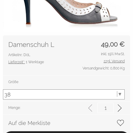
49,00
€
Damenschuh L
inkl. 19% MwSt.
Artikelnr.: D0L
zzgl. Versand
Lieferzeit*:
1 Werktage
Versandgewicht: 0,800 Kg
Größe
Menge:
Auf die Merkliste