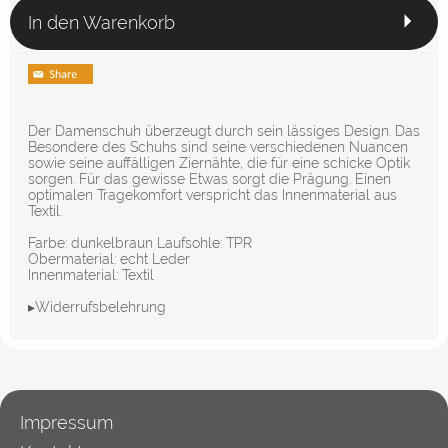
In den Warenkorb
Der Damenschuh überzeugt durch sein lässiges Design. Das
Besondere des Schuhs sind seine verschiedenen Nuancen
sowie seine auffälligen Ziernähte, die für eine schicke Optik
sorgen. Für das gewisse Etwas sorgt die Prägung. Einen
optimalen Tragekomfort verspricht das Innenmaterial aus
Textil.
Farbe: dunkelbraun Laufsohle: TPR
Obermaterial: echt Leder
Innenmaterial: Textil
▸Widerrufsbelehrung
Impressum